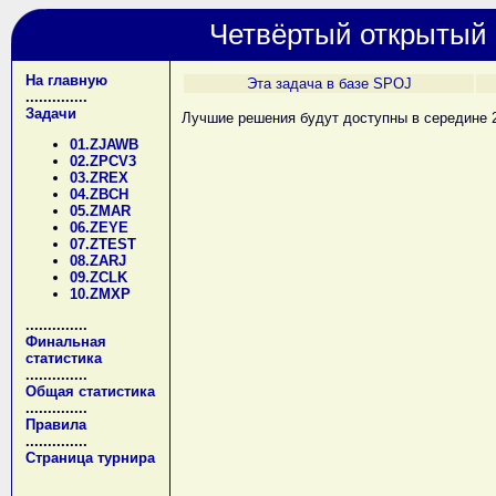
Четвёртый открытый 
На главную
Эта задача в базе SPOJ
..............
Задачи
Лучшие решения будут доступны в середине 2
01.ZJAWB
02.ZPCV3
03.ZREX
04.ZBCH
05.ZMAR
06.ZEYE
07.ZTEST
08.ZARJ
09.ZCLK
10.ZMXP
..............
Финальная
статистика
..............
Общая статистика
..............
Правила
..............
Страница турнира