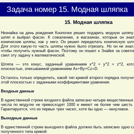
Задача номер 15. Модная шляпка
15. Модная шляпка
Незнайка на день рождения Кнопочке решил подарить модную шляпу.
шляп и выбрал фасон. К сожалению, в магазинах, которые он знал
конические шляпы, как у него. Он решил переделать коническую шл
Для этого какую-то часть шляпы нужно было отрезать. Но он не знал,
чтобы получить нужный фасон. Поэтому он пошел к Знайке за совето
свел эту задачу к математической.
Шляпа — это конус, заданный уравнением x^2 + y^2 = z^2, кото
плоскостью, описываемой уравнением Ax+By+Cz=D.
Осталось только определить, какой тип кривой второго порядка получи
этой плоскостью с заданными коэффициентами уравнения.
Входные данные
В единственной строке входного файла записано четыре вещественных 
числа по модулю не превосходят 1000 и имеют не более чем шесть 
Гарантируется, что из первых трех чисел, хотя бы одно — ненулевое.
Выходные данные
В единственной строке выходного файла должно быть записано одно сл
полученного типа кривой: