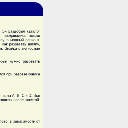
 Он раздобыл каталог
, продавались только
япу в модный вариант.
 как разрезать шляпу,
м. Знайка с легкостью
рый нужно разрезать
тся при разрезе конуса
числа A, B, C и D, Все
знаков после запятой.
ово, в зависимости от