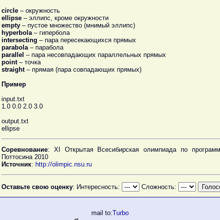
circle
– окружность
ellipse
– эллипс, кроме окружности
empty
– пустое множество (мнимый эллипс)
hyperbola
– гипербола
intersecting
– пара пересекающихся прямых
parabola
– парабола
parallel
– пара несовпадающих параллельных прямых
point
– точка
straight
– прямая (пара совпадающих прямых)
Пример
input.txt
1.0 0.0 2.0 3.0
output.txt
ellipse
Соревнование
: XI Открытая Всесибирская олимпиада по програм
Поттосина 2010
Источник
:
http://olimpic.nsu.ru
Оставьте свою оценку
: Интересность:
Сложность:
mail to:
Turbo