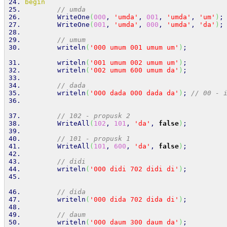
begin
// umda
        WriteOne
(
000
, 
'umda'
, 
001
, 
'umda'
, 
'um'
)
;
        WriteOne
(
001
, 
'umda'
, 
000
, 
'umda'
, 
'da'
)
;
// umum
writeln
(
'000 umum 001 umum um'
)
;
writeln
(
'001 umum 002 umum um'
)
;
writeln
(
'002 umum 600 umum da'
)
;
// dada
writeln
(
'000 dada 000 dada da'
)
; 
// 00 - 
// 102 - propusk 2
        WriteAll
(
102
, 
101
, 
'da'
, 
false
)
;
// 101 - propusk 1
        WriteAll
(
101
, 
600
, 
'da'
, 
false
)
;
// didi
writeln
(
'000 didi 702 didi di'
)
;
// dida
writeln
(
'000 dida 702 dida di'
)
;
// daum
writeln
(
'000 daum 300 daum da'
)
;