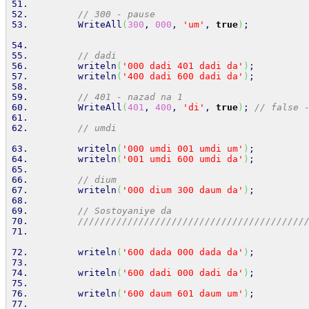
// 300 - pause
        WriteAll
(
300
, 
000
, 
'um'
, 
true
)
;
// dadi
writeln
(
'000 dadi 401 dadi da'
)
;
writeln
(
'400 dadi 600 dadi da'
)
;
// 401 - nazad na 1
        WriteAll
(
401
, 
400
, 
'di'
, 
true
)
; 
// false 
// umdi
writeln
(
'000 umdi 001 umdi um'
)
;
writeln
(
'001 umdi 600 umdi da'
)
;
// dium
writeln
(
'000 dium 300 daum da'
)
;
// Sostoyaniye da
/////////////////////////////////////////
writeln
(
'600 dada 000 dada da'
)
;
writeln
(
'600 dadi 000 dadi da'
)
;
writeln
(
'600 daum 601 daum um'
)
;