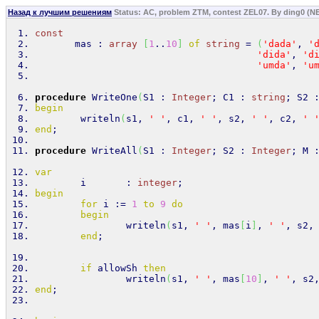
Назад к лучшим решениям
 Status: AC, problem ZTM, contest ZEL07. By ding0 (NE
const
       mas : 
array
[
1
..
10
]
of
string
 = 
(
'dada'
, 
'
'dida'
, 
'd
'umda'
, 
'u
procedure
 WriteOne
(
S1 : 
Integer
; C1 : 
string
; S2 
begin
writeln
(
s1, 
' '
, c1, 
' '
, s2, 
' '
, c2, 
' 
end
;
procedure
 WriteAll
(
S1 : 
Integer
; S2 : 
Integer
; M 
var
        i       : 
integer
;
begin
for
 i := 
1
to
9
do
begin
writeln
(
s1, 
' '
, mas
[
i
]
, 
' '
, s2,
end
;
if
 allowSh 
then
writeln
(
s1, 
' '
, mas
[
10
]
, 
' '
, s2
end
;