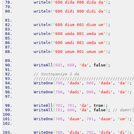
writeln
(
'600 dida 000 dida da'
)
;
writeln
(
'600 didi 000 didi da'
)
;
writeln
(
'600 dium 601 dium um'
)
;
writeln
(
'600 umda 001 umda um'
)
;
writeln
(
'600 umdi 001 umda um'
)
;
writeln
(
'600 umum 001 umum um'
)
;
        WriteAll
(
601
, 
600
, 
'da'
, 
false
)
;
// Sostoyaniye 2 da
/////////////////////////////////////////
        WriteOne
(
700
, 
'dada'
, 
000
, 
'dada'
, 
'da'
)
;
        WriteOne
(
700
, 
'dadi'
, 
000
, 
'dadi'
, 
'da'
)
;
        WriteAll
(
702
, 
701
, 
'da'
, 
true
)
;
        WriteAll
(
701
, 
600
, 
'da'
, 
false
)
; 
// damn!
        WriteOne
(
700
, 
'daum'
, 
701
, 
'daum'
, 
'um'
)
;
        WriteOne
(
700
, 
'dida'
, 
702
, 
'dida'
, 
'di'
)
;