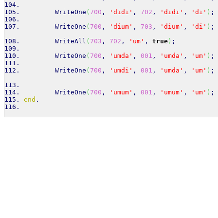
        WriteOne
(
700
, 
'didi'
, 
702
, 
'didi'
, 
'di'
)
;
        WriteOne
(
700
, 
'dium'
, 
703
, 
'dium'
, 
'di'
)
;
        WriteAll
(
703
, 
702
, 
'um'
, 
true
)
;
        WriteOne
(
700
, 
'umda'
, 
001
, 
'umda'
, 
'um'
)
;
        WriteOne
(
700
, 
'umdi'
, 
001
, 
'umda'
, 
'um'
)
;
        WriteOne
(
700
, 
'umum'
, 
001
, 
'umum'
, 
'um'
)
;
end
.